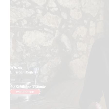
Winzer
Winzer
Rieden
Christian Reiterer
der Schilcher-Visionär
weiterlesen